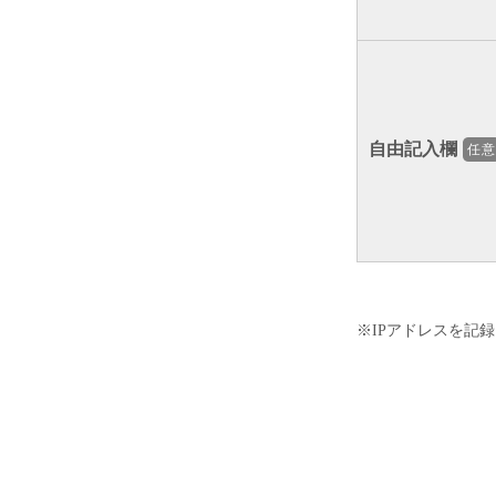
自由記入欄
任
※IPアドレスを記