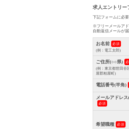
求人エントリー
下記フォームに必要
※フリーメールアド
自動返信メールが届
お名前
必須
(例：電工太郎)
ご住所(○○県)
(例：東京都世田谷
屋郡粕屋町)
電話番号(半角)
メールアドレス(
必須
希望職種
必須